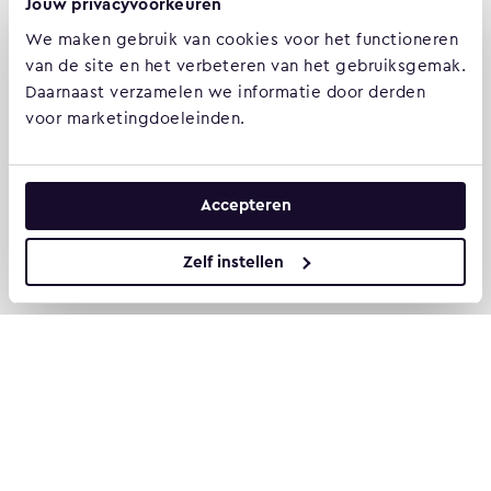
Jouw privacyvoorkeuren
We maken gebruik van cookies voor het functioneren
De Hofjes 22, Middelharnis
van de site en het verbeteren van het gebruiksgemak.
Daarnaast verzamelen we informatie door derden
Weena 505, Rotterdam
voor marketingdoeleinden.
+31 187 747 400
info@xsarus.nl
KvK: 24301412
Accepteren
Zelf instellen
More about XSARUS
XSARUS Digital Commerce
E-commerce services and
solutions
XSARUS PIM Masters
PIM services and solutions
Follow us